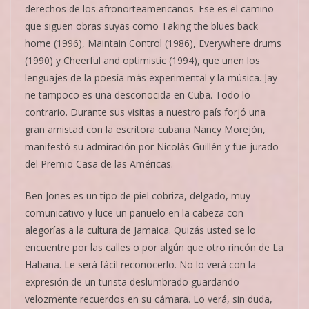
derechos de los afronorteamericanos. Ese es el camino
que siguen obras suyas como Taking the blues back
home (1996), Maintain Control (1986), Everywhere drums
(1990) y Cheerful and optimistic (1994), que unen los
lenguajes de la poesía más experimental y la música. Jay­
ne tampoco es una desconocida en Cuba. Todo lo
contrario. Du­rante sus visitas a nuestro país forjó una
gran amistad con la escritora cubana Nancy Morejón,
manifestó su admiración por Nicolás Guillén y fue jurado
del Premio Casa de las Américas.
Ben Jones es un tipo de piel cobriza, delgado, muy
comunicativo y luce un pañuelo en la cabeza con
alegorías a la cultura de Ja­maica. Quizás usted se lo
encuentre por las calles o por algún que otro rincón de La
Habana. Le será fácil reconocerlo. No lo verá con la
expresión de un turista deslumbrado guardando
velozmente recuerdos en su cámara. Lo verá, sin duda,